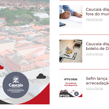
Caucaia dis
fora do mu
19/06/2026
Caucaia dis
boleto de D
10/04/2026
Sefin lança
arrecadaçã
10/04/2026