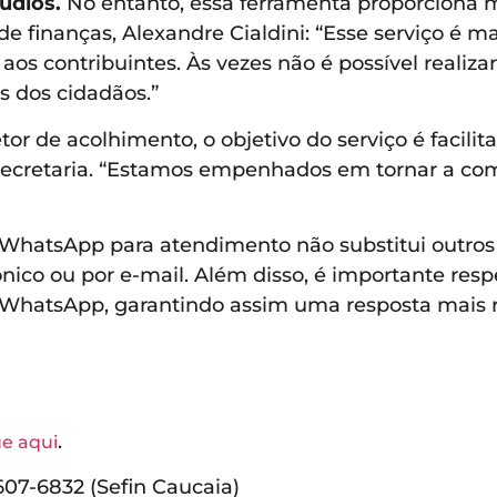
udios.
No entanto, essa ferramenta proporciona m
 de finanças, Alexandre Cialdini: “Esse serviço é
 aos contribuintes. Às vezes não é possível real
 dos cidadãos.”
or de acolhimento, o objetivo do serviço é facilita
 secretaria. “Estamos empenhados em tornar a c
 WhatsApp para atendimento não substitui outros 
nico ou por e-mail. Além disso, é importante resp
 WhatsApp, garantindo assim uma resposta mais rá
.
ue aqui
8607-6832 (Sefin Caucaia)