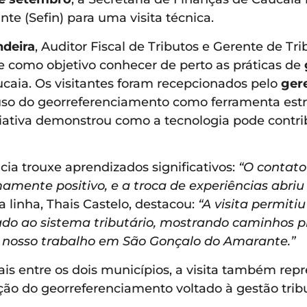
e (Sefin) para uma visita técnica.
ndeira
, Auditor Fiscal de Tributos e Gerente de Tri
e como objetivo conhecer de perto as práticas de
caia. Os visitantes foram recepcionados pelo
ger
uso do georreferenciamento como ferramenta estra
iciativa demonstrou como a tecnologia pode contrib
ia trouxe aprendizados significativos:
“O contat
mente positivo, e a troca de experiências abriu
linha, Thais Castelo, destacou:
“A visita permit
do ao sistema tributário, mostrando caminhos prá
s nosso trabalho em São Gonçalo do Amarante.”
onais entre os dois municípios, a visita também 
ão do georreferenciamento voltado à gestão tribu