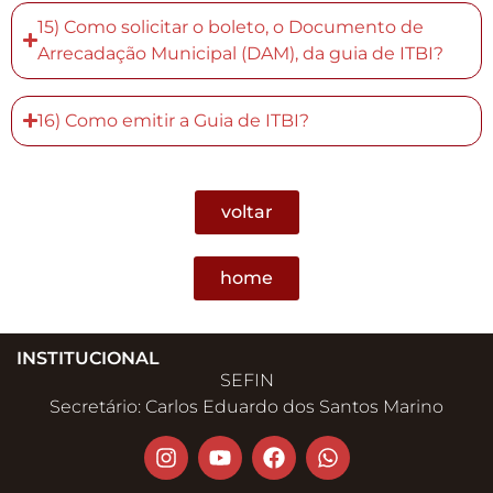
15) Como solicitar o boleto, o Documento de
Arrecadação Municipal (DAM), da guia de ITBI?
16) Como emitir a Guia de ITBI?
voltar
home
INSTITUCIONAL
SEFIN
Secretário: Carlos Eduardo dos Santos Marino