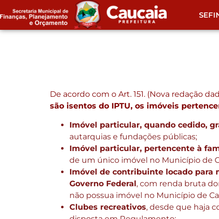
SEFI
De acordo com o Art. 151. (Nova redação dad
são isentos do IPTU, os imóveis pertence
Imóvel particular, quando cedido, g
autarquias e fundações públicas;
Imóvel particular, pertencente à fam
de um único imóvel no Município de C
Imóvel de contribuinte locado para
Governo Federal
, com renda bruta dom
não possua imóvel no Município de Ca
Clubes recreativos
, desde que haja c
disposta em Regulamento;