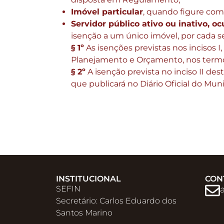
Imóvel particular
, quando figure como
Servidor público ativo ou inativo, o
isenção a um único imóvel, por cada ser
§ 1º
As isenções previstas nos incisos I,
Planejamento e Orçamento, nos term
§ 2º
A isenção prevista no inciso II de
que publicará no Diário Oficial do Muni
INSTITUCIONAL
CON
SEFIN
Secretário: Carlos Eduardo dos
Santos Marino