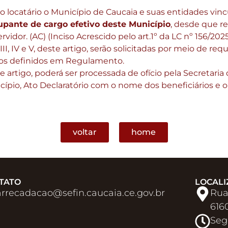
 locatário o Município de Caucaia e suas entidades vinc
cupante de cargo efetivo deste Município
, desde que re
vidor. (AC) (Inciso Acrescido pelo art.1º da LC nº 156/202
 III, IV e V, deste artigo, serão solicitadas por meio de re
os definidos em Regulamento.
ste artigo, poderá ser processada de ofício pela Secreta
cípio, Ato Declaratório com o nome dos beneficiários e o 
voltar
home
TATO
LOCALI
arrecadacao@sefin.caucaia.ce.gov.br​
Rua
616
Seg