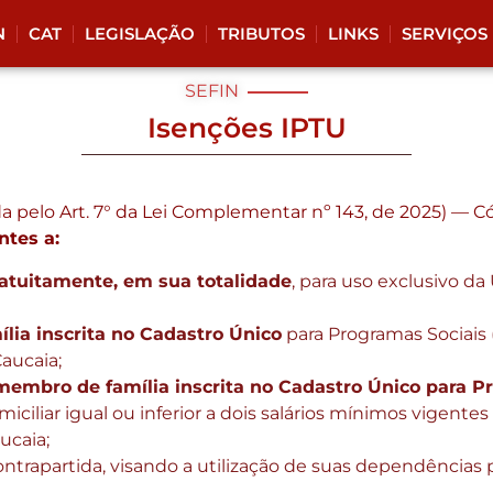
N
CAT
LEGISLAÇÃO
TRIBUTOS
LINKS
SERVIÇOS
SEFIN
Isenções IPTU
a pelo Art. 7° da Lei Complementar nº 143, de 2025)
— Cód
ntes a:
ratuitamente, em sua totalidade
, para uso exclusivo da
ília inscrita no Cadastro Único
para Programas Sociais
aucaia;
 membro de família inscrita no Cadastro
Único para P
iciliar igual ou inferior a dois salários mínimos vigente
ucaia;
ontrapartida, visando a utilização de suas dependências