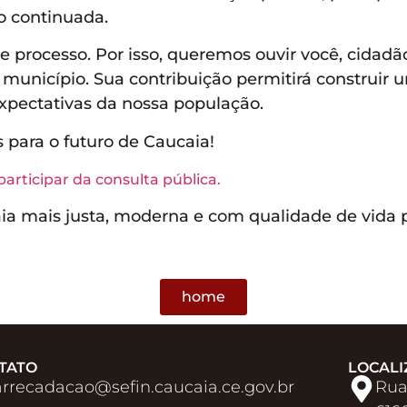
o continuada.
se processo. Por isso, queremos ouvir você, cidad
do município. Sua contribuição permitirá construir
expectativas da nossa população.
s para o futuro de Caucaia!
participar da consulta pública.
a mais justa, moderna e com qualidade de vida p
home
TATO
LOCALI
arrecadacao@sefin.caucaia.ce.gov.br​
Rua