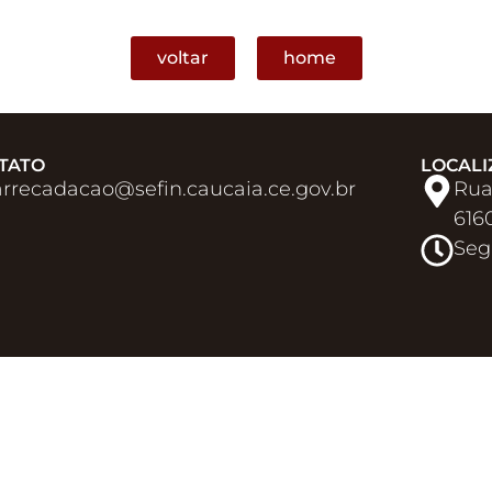
voltar
home
TATO
LOCALI
arrecadacao@sefin.caucaia.ce.gov.br​
Rua
616
Seg